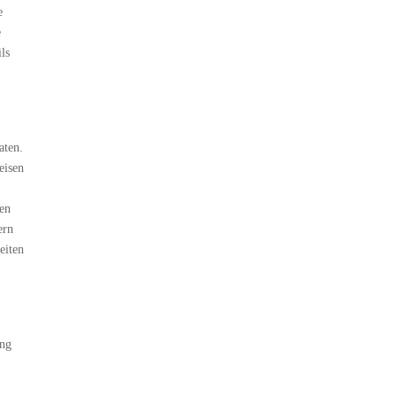
e
e
ls
aten.
eisen
gen
ern
eiten
ung