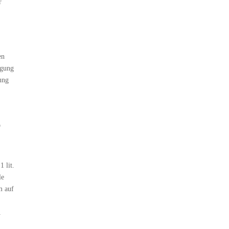
r
en
igung
ung
r
 lit.
le
m auf
1