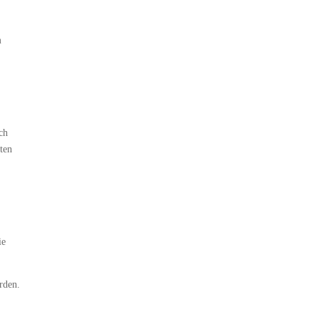
m
ich
ten
ie
rden.