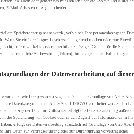
che Person, die allein oder gemeinsam mit anderen über die Zwecke und Mittel de
n, E-Mail-Adressen o. Ä.) entscheidet.
eziellere Speicherdauer genannt wurde, verbleiben Ihre personenbezogenen Dat
llt. Wenn Sie ein berechtigtes Löschersuchen geltend machen oder eine Einwill
elöscht, sofern wir keine anderen rechtlich zulässigen Gründe für die Speicher
r handelsrechtliche Aufbewahrungsfristen); im letztgenannten Fall erfolgt die
tsgrundlagen der Datenverarbeitung auf diese
, verarbeiten wir Ihre personenbezogenen Daten auf Grundlage von Art. 6 Abs. 1
ondere Datenkategorien nach Art. 9 Abs. 1 DSGVO verarbeitet werden. Im Fal
personenbezogener Daten in Drittstaaten erfolgt die Datenverarbeitung außerde
 in die Speicherung von Cookies oder in den Zugriff auf Informationen in Ihr
t haben, erfolgt die Datenverarbeitung zusätzlich auf Grundlage von § 25 Abs. 
nd Ihre Daten zur Vertragserfüllung oder zur Durchführung vorvertraglicher