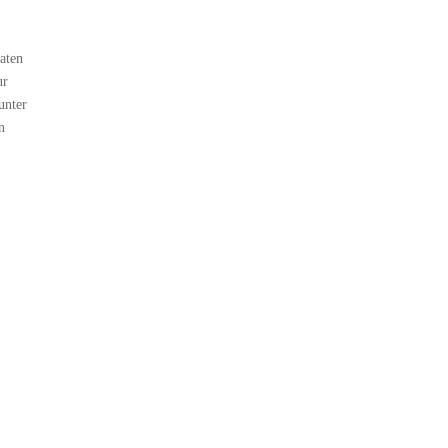
aten
ur
unter
n