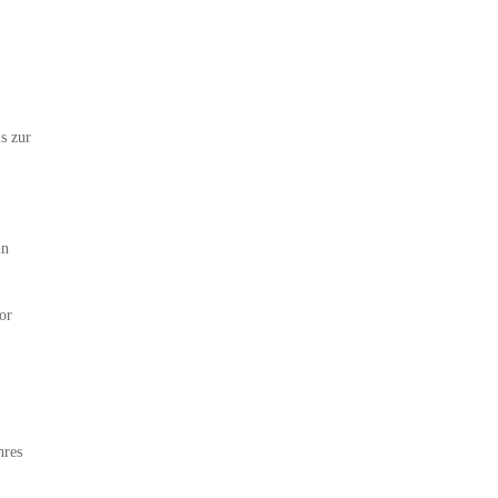
s zur
in
or
hres