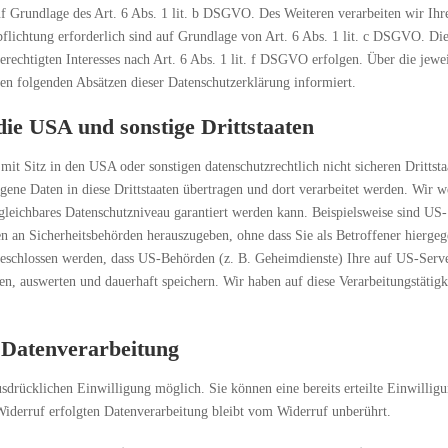
f Grundlage des Art. 6 Abs. 1 lit. b DSGVO. Des Weiteren verarbeiten wir Ihr
rpflichtung erforderlich sind auf Grundlage von Art. 6 Abs. 1 lit. c DSGVO. Di
rechtigten Interesses nach Art. 6 Abs. 1 lit. f DSGVO erfolgen. Über die jewei
den folgenden Absätzen dieser Datenschutzerklärung informiert.
die USA und sonstige Drittstaaten
 Sitz in den USA oder sonstigen datenschutzrechtlich nicht sicheren Drittsta
ene Daten in diese Drittstaaten übertragen und dort verarbeitet werden. Wir w
rgleichbares Datenschutzniveau garantiert werden kann. Beispielsweise sind US-
 an Sicherheitsbehörden herauszugeben, ohne dass Sie als Betroffener hierge
sgeschlossen werden, dass US-Behörden (z. B. Geheimdienste) Ihre auf US-Serv
, auswerten und dauerhaft speichern. Wir haben auf diese Verarbeitungstätigk
 Datenverarbeitung
sdrücklichen Einwilligung möglich. Sie können eine bereits erteilte Einwillig
Widerruf erfolgten Datenverarbeitung bleibt vom Widerruf unberührt.