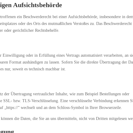
igen Aufsichts­behörde
roffenen ein Beschwerderecht bei einer Aufsichtsbehörde, insbesondere in de
beitsplatzes oder des Orts des mutmaßlichen Verstoßes zu. Das Beschwerderecht
er oder gerichtlicher Rechtsbehelfe.
 Einwilligung oder in Erfüllung eines Vertrags automatisiert verarbeiten, an s
baren Format aushändigen zu lassen. Sofern Sie die direkte Übertragung der Da
es nur, soweit es technisch machbar ist.
tz der Übertragung vertraulicher Inhalte, wie zum Beispiel Bestellungen oder
eine SSL- bzw. TLS-Verschlüsselung. Eine verschlüsselte Verbindung erkennen S
 auf „https://“ wechselt und an dem Schloss-Symbol in Ihrer Browserzeile.
 können die Daten, die Sie an uns übermitteln, nicht von Dritten mitgelesen we
igung