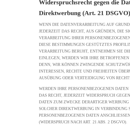
Widerspruchsrecht gegen die Dat
Direktwerbung (Art. 21 DSGVO
WENN DIE DATENVERARBEITUNG AUF GRUNDLAG
JEDERZEIT DAS RECHT, AUS GRÜNDEN, DIE S
VERARBEITUNG IHRER PERSONENBEZOGENEN 
DIESE BESTIMMUNGEN GESTÜTZTES PROFILIN
VERARBEITUNG BERUHT, ENTNEHMEN SIE D
EINLEGEN, WERDEN WIR IHRE BETROFFENEN
DENN, WIR KÖNNEN ZWINGENDE SCHUTZWÜRD
INTERESSEN, RECHTE UND FREIHEITEN ÜBE
AUSÜBUNG ODER VERTEIDIGUNG VON RECHTSA
WERDEN IHRE PERSONENBEZOGENEN DATEN V
DAS RECHT, JEDERZEIT WIDERSPRUCH GEGE
DATEN ZUM ZWECKE DERARTIGER WERBUNG EI
SOLCHER DIREKTWERBUNG IN VERBINDUNG S
PERSONENBEZOGENEN DATEN ANSCHLIESSE
(WIDERSPRUCH NACH ART. 21 ABS. 2 DSGVO).