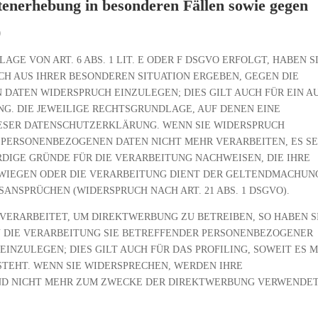
enerhebung in besonderen Fällen sowie gegen
)
E VON ART. 6 ABS. 1 LIT. E ODER F DSGVO ERFOLGT, HABEN S
ICH AUS IHRER BESONDEREN SITUATION ERGEBEN, GEGEN DIE
DATEN WIDERSPRUCH EINZULEGEN; DIES GILT AUCH FÜR EIN A
G. DIE JEWEILIGE RECHTSGRUNDLAGE, AUF DENEN EINE
IESER DATENSCHUTZERKLÄRUNG. WENN SIE WIDERSPRUCH
 PERSONENBEZOGENEN DATEN NICHT MEHR VERARBEITEN, ES SE
IGE GRÜNDE FÜR DIE VERARBEITUNG NACHWEISEN, DIE IHRE
RWIEGEN ODER DIE VERARBEITUNG DIENT DER GELTENDMACHUN
NSPRÜCHEN (WIDERSPRUCH NACH ART. 21 ABS. 1 DSGVO).
ERARBEITET, UM DIREKTWERBUNG ZU BETREIBEN, SO HABEN S
N DIE VERARBEITUNG SIE BETREFFENDER PERSONENBEZOGENER
NZULEGEN; DIES GILT AUCH FÜR DAS PROFILING, SOWEIT ES M
TEHT. WENN SIE WIDERSPRECHEN, WERDEN IHRE
ND NICHT MEHR ZUM ZWECKE DER DIREKTWERBUNG VERWENDE