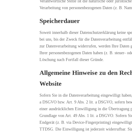
Verantwortliche Stelle ist die natürliche oder juristis
Verarbeitung von personenbezogenen Daten (z. B. Name
Speicherdauer
Soweit innerhalb dieser Datenschutzerklärung keine sp
bei uns, bis der Zweck für die Datenverarbeitung entfä
zur Datenverarbeitung widerrufen, werden Ihre Daten g
Ihrer personenbezogenen Daten haben (z. B. steuer- ode
Löschung nach Fortfall dieser Gründe.
Allgemeine Hinweise zu den Rech
Website
Sofern Sie in die Datenverarbeitung eingewilligt haben
a DSGVO bzw. Art. 9 Abs. 2 lit. a DSGVO, sofern bes
einer ausdrücklichen Einwilligung in die Übertragung 
Grundlage von Art. 49 Abs. 1 lit. a DSGVO. Sofern Sie
Endgerät (z. B. via Device-Fingerprinting) eingewillig
TTDSG. Die Einwilligung ist jederzeit widerrufbar. Si